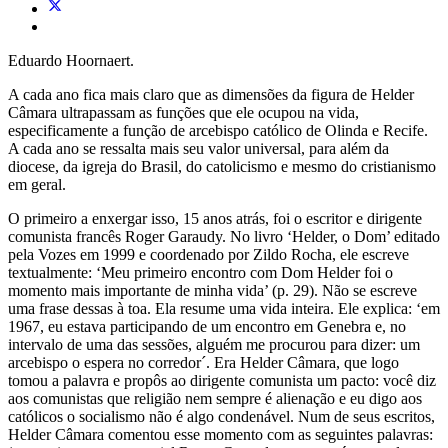
Eduardo Hoornaert.
A cada ano fica mais claro que as dimensões da figura de Helder
Câmara ultrapassam as funções que ele ocupou na vida,
especificamente a função de arcebispo católico de Olinda e Recife.
A cada ano se ressalta mais seu valor universal, para além da
diocese, da igreja do Brasil, do catolicismo e mesmo do cristianismo
em geral.
O primeiro a enxergar isso, 15 anos atrás, foi o escritor e dirigente
comunista francês Roger Garaudy. No livro ‘Helder, o Dom’ editado
pela Vozes em 1999 e coordenado por Zildo Rocha, ele escreve
textualmente: ‘Meu primeiro encontro com Dom Helder foi o
momento mais importante de minha vida’ (p. 29). Não se escreve
uma frase dessas à toa. Ela resume uma vida inteira. Ele explica: ‘em
1967, eu estava participando de um encontro em Genebra e, no
intervalo de uma das sessões, alguém me procurou para dizer: um
arcebispo o espera no corredor´. Era Helder Câmara, que logo
tomou a palavra e propôs ao dirigente comunista um pacto: você diz
aos comunistas que religião nem sempre é alienação e eu digo aos
católicos o socialismo não é algo condenável. Num de seus escritos,
Helder Câmara comentou esse momento com as seguintes palavras: