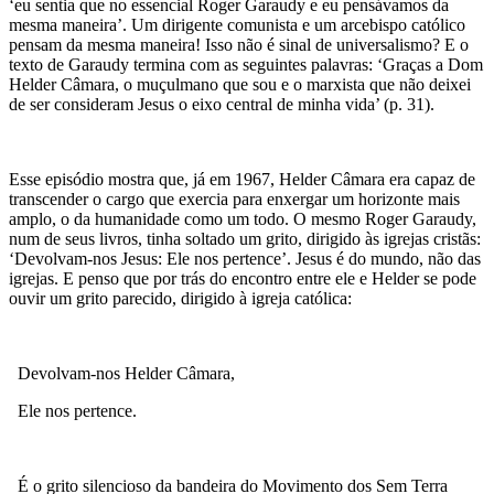
‘eu sentia que no essencial Roger Garaudy e eu pensávamos da
mesma maneira’. Um dirigente comunista e um arcebispo católico
pensam da mesma maneira! Isso não é sinal de universalismo? E o
texto de Garaudy termina com as seguintes palavras: ‘Graças a Dom
Helder Câmara, o muçulmano que sou e o marxista que não deixei
de ser consideram Jesus o eixo central de minha vida’ (p. 31).
Esse episódio mostra que, já em 1967, Helder Câmara era capaz de
transcender o cargo que exercia para enxergar um horizonte mais
amplo, o da humanidade como um todo. O mesmo Roger Garaudy,
num de seus livros, tinha soltado um grito, dirigido às igrejas cristãs:
‘Devolvam-nos Jesus: Ele nos pertence’. Jesus é do mundo, não das
igrejas. E penso que por trás do encontro entre ele e Helder se pode
ouvir um grito parecido, dirigido à igreja católica:
Devolvam-nos Helder Câmara,
Ele nos pertence.
É o grito silencioso da bandeira do Movimento dos Sem Terra