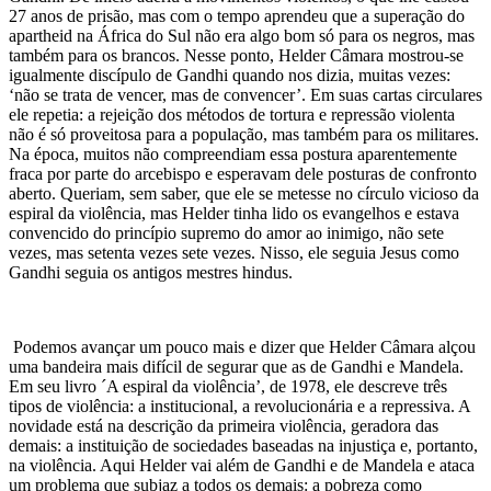
27 anos de prisão, mas com o tempo aprendeu que a superação do
apartheid na África do Sul não era algo bom só para os negros, mas
também para os brancos. Nesse ponto, Helder Câmara mostrou-se
igualmente discípulo de Gandhi quando nos dizia, muitas vezes:
‘não se trata de vencer, mas de convencer’. Em suas cartas circulares
ele repetia: a rejeição dos métodos de tortura e repressão violenta
não é só proveitosa para a população, mas também para os militares.
Na época, muitos não compreendiam essa postura aparentemente
fraca por parte do arcebispo e esperavam dele posturas de confronto
aberto. Queriam, sem saber, que ele se metesse no círculo vicioso da
espiral da violência, mas Helder tinha lido os evangelhos e estava
convencido do princípio supremo do amor ao inimigo, não sete
vezes, mas setenta vezes sete vezes. Nisso, ele seguia Jesus como
Gandhi seguia os antigos mestres hindus.
Podemos avançar um pouco mais e dizer que Helder Câmara alçou
uma bandeira mais difícil de segurar que as de Gandhi e Mandela.
Em seu livro ´A espiral da violência’, de 1978, ele descreve três
tipos de violência: a institucional, a revolucionária e a repressiva. A
novidade está na descrição da primeira violência, geradora das
demais: a instituição de sociedades baseadas na injustiça e, portanto,
na violência. Aqui Helder vai além de Gandhi e de Mandela e ataca
um problema que subjaz a todos os demais: a pobreza como