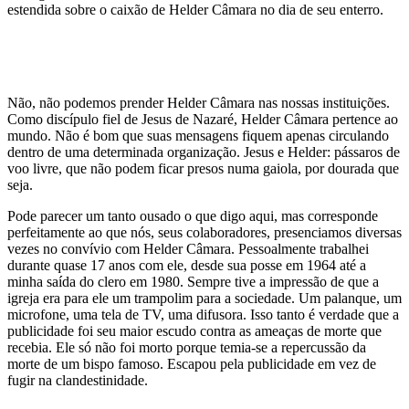
estendida sobre o caixão de Helder Câmara no dia de seu enterro.
Não, não podemos prender Helder Câmara nas nossas instituições.
Como discípulo fiel de Jesus de Nazaré, Helder Câmara pertence ao
mundo. Não é bom que suas mensagens fiquem apenas circulando
dentro de uma determinada organização. Jesus e Helder: pássaros de
voo livre, que não podem ficar presos numa gaiola, por dourada que
seja.
Pode parecer um tanto ousado o que digo aqui, mas corresponde
perfeitamente ao que nós, seus colaboradores, presenciamos diversas
vezes no convívio com Helder Câmara. Pessoalmente trabalhei
durante quase 17 anos com ele, desde sua posse em 1964 até a
minha saída do clero em 1980. Sempre tive a impressão de que a
igreja era para ele um trampolim para a sociedade. Um palanque, um
microfone, uma tela de TV, uma difusora. Isso tanto é verdade que a
publicidade foi seu maior escudo contra as ameaças de morte que
recebia. Ele só não foi morto porque temia-se a repercussão da
morte de um bispo famoso. Escapou pela publicidade em vez de
fugir na clandestinidade.