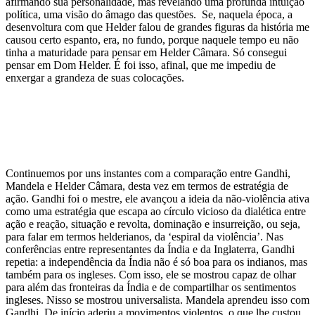
afirmando sua personalidade, mas revelando uma profunda intuição
política, uma visão do âmago das questões. Se, naquela época, a
desenvoltura com que Helder falou de grandes figuras da história me
causou certo espanto, era, no fundo, porque naquele tempo eu não
tinha a maturidade para pensar em Helder Câmara. Só consegui
pensar em Dom Helder. É foi isso, afinal, que me impediu de
enxergar a grandeza de suas colocações.
Continuemos por uns instantes com a comparação entre Gandhi,
Mandela e Helder Câmara, desta vez em termos de estratégia de
ação. Gandhi foi o mestre, ele avançou a ideia da não-violência ativa
como uma estratégia que escapa ao círculo vicioso da dialética entre
ação e reação, situação e revolta, dominação e insurreição, ou seja,
para falar em termos helderianos, da ‘espiral da violência’. Nas
conferências entre representantes da Índia e da Inglaterra, Gandhi
repetia: a independência da Índia não é só boa para os indianos, mas
também para os ingleses. Com isso, ele se mostrou capaz de olhar
para além das fronteiras da Índia e de compartilhar os sentimentos
ingleses. Nisso se mostrou universalista. Mandela aprendeu isso com
Gandhi. De início aderiu a movimentos violentos, o que lhe custou