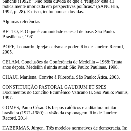
Sanchis (1992): “Não resta dúvida de que a ‘religião’ está ali
radicalmente imbricada em perspectivas políticas.” (SANCHIS,
1992, p. 28). E disso, tenho poucas dúvidas.
Algumas referências
BETTO, F. O que é comunidade eclesial de base. São Paulo:
Brasiliense, 1981.
BOFF, Leonardo. Igreja: carisma e poder. Rio de Janeiro: Record,
2005.
CELAM. Conclusões da Conferência de Medellín – 1968: Trinta
anos depois, Medellín é ainda atual: São Paulo: Paulinas, 1998.
CHAUI, Marilena. Convite à Filosofia. São Paulo: Ática, 2003.
CONSTITUIÇÃO PASTORAL GAUDIUM ET SPES.
Documentos do Concílio Ecumênico Vaticano II. São Paulo: Paulus,
1997.
GOMES, Paulo César. Os bispos católicos e a ditadura militar
brasileira (1971-1980): a visão da espionagem. Rio de Janeiro:
Record, 2014.
HABERMAS, Jürgen. Três modelos normativos de democracia. In: