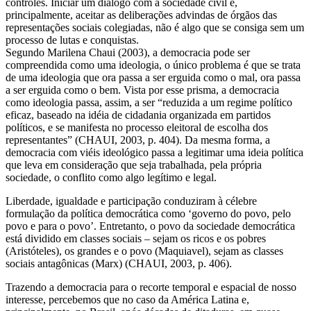
controles. Iniciar um diálogo com a sociedade civil e,
principalmente, aceitar as deliberações advindas de órgãos das
representações sociais colegiadas, não é algo que se consiga sem um
processo de lutas e conquistas.
Segundo Marilena Chaui (2003), a democracia pode ser
compreendida como uma ideologia, o único problema é que se trata
de uma ideologia que ora passa a ser erguida como o mal, ora passa
a ser erguida como o bem. Vista por esse prisma, a democracia
como ideologia passa, assim, a ser “reduzida a um regime político
eficaz, baseado na idéia de cidadania organizada em partidos
políticos, e se manifesta no processo eleitoral de escolha dos
representantes” (CHAUI, 2003, p. 404). Da mesma forma, a
democracia com viéis ideológico passa a legitimar uma ideia política
que leva em consideração que seja trabalhada, pela própria
sociedade, o conflito como algo legítimo e legal.
Liberdade, igualdade e participação conduziram à célebre
formulação da política democrática como ‘governo do povo, pelo
povo e para o povo’. Entretanto, o povo da sociedade democrática
está dividido em classes sociais – sejam os ricos e os pobres
(Aristóteles), os grandes e o povo (Maquiavel), sejam as classes
sociais antagônicas (Marx) (CHAUI, 2003, p. 406).
Trazendo a democracia para o recorte temporal e espacial de nosso
interesse, percebemos que no caso da América Latina e,