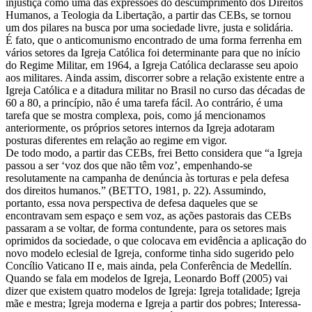
injustiça como uma das expressões do descumprimento dos Direitos
Humanos, a Teologia da Libertação, a partir das CEBs, se tornou
um dos pilares na busca por uma sociedade livre, justa e solidária.
É fato, que o anticomunismo encontrado de uma forma ferrenha em
vários setores da Igreja Católica foi determinante para que no início
do Regime Militar, em 1964, a Igreja Católica declarasse seu apoio
aos militares. Ainda assim, discorrer sobre a relação existente entre a
Igreja Católica e a ditadura militar no Brasil no curso das décadas de
60 a 80, a princípio, não é uma tarefa fácil. Ao contrário, é uma
tarefa que se mostra complexa, pois, como já mencionamos
anteriormente, os próprios setores internos da Igreja adotaram
posturas diferentes em relação ao regime em vigor.
De todo modo, a partir das CEBs, frei Betto considera que “a Igreja
passou a ser ‘voz dos que não têm voz’, empenhando-se
resolutamente na campanha de denúncia às torturas e pela defesa
dos direitos humanos.” (BETTO, 1981, p. 22). Assumindo,
portanto, essa nova perspectiva de defesa daqueles que se
encontravam sem espaço e sem voz, as ações pastorais das CEBs
passaram a se voltar, de forma contundente, para os setores mais
oprimidos da sociedade, o que colocava em evidência a aplicação do
novo modelo eclesial de Igreja, conforme tinha sido sugerido pelo
Concílio Vaticano II e, mais ainda, pela Conferência de Medellín.
Quando se fala em modelos de Igreja, Leonardo Boff (2005) vai
dizer que existem quatro modelos de Igreja: Igreja totalidade; Igreja
mãe e mestra; Igreja moderna e Igreja a partir dos pobres; Interessa-