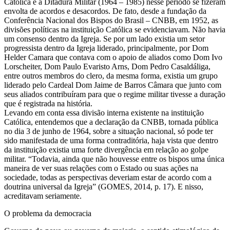
Católica e a Ditadura Militar (1964 – 1985) nesse período se fizeram
envolta de acordos e desacordos. De fato, desde a fundação da
Conferência Nacional dos Bispos do Brasil – CNBB, em 1952, as
divisões políticas na instituição Católica se evidenciavam. Não havia
um consenso dentro da Igreja. Se por um lado existia um setor
progressista dentro da Igreja liderado, principalmente, por Dom
Helder Camara que contava com o apoio de aliados como Dom Ivo
Lorscheiter, Dom Paulo Evaristo Arns, Dom Pedro Casaldáliga,
entre outros membros do clero, da mesma forma, existia um grupo
liderado pelo Cardeal Dom Jaime de Barros Câmara que junto com
seus aliados contribuíram para que o regime militar tivesse a duração
que é registrada na história.
Levando em conta essa divisão interna existente na instituição
Católica, entendemos que a declaração da CNBB, tornada pública
no dia 3 de junho de 1964, sobre a situação nacional, só pode ter
sido manifestada de uma forma contraditória, haja vista que dentro
da instituição existia uma forte divergência em relação ao golpe
militar. “Todavia, ainda que não houvesse entre os bispos uma única
maneira de ver suas relações com o Estado ou suas ações na
sociedade, todas as perspectivas deveriam estar de acordo com a
doutrina universal da Igreja” (GOMES, 2014, p. 17). E nisso,
acreditavam seriamente.
O problema da democracia