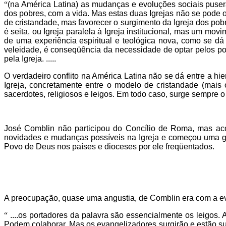
“
(na América Latina) as mudanças e evoluções sociais pusera
dos pobres, com a vida. Mas estas duas Igrejas não se pode o
de cristandade, mas favorecer o surgimento da Igreja dos pobr
é seita, ou Igreja paralela à Igreja institucional, mas um mo
de uma experiência espiritual e teológica nova, como se dá
veleidade, é conseqüência da necessidade de optar pelos p
pela Igreja. .....
O verdadeiro conflito na América Latina não se dá entre a hie
Igreja, concretamente entre o modelo de cristandade (mais
sacerdotes, religiosos e leigos. Em todo caso, surge sempre
José Comblin não participou do Concílio de Roma, mas ac
novidades e mudanças possíveis na Igreja e começou uma grand
Povo de Deus nos países e dioceses por ele freqüentados.
A preocupação, quase uma angustia, de Comblin era com a e
“
....os portadores da palavra são essencialmente os leigos.
Podem colaborar. Mas os evangelizadores surgirão e estão sur