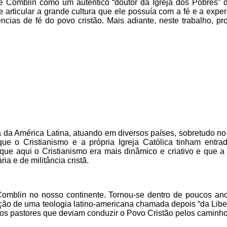
é Comblin como um autêntico “doutor da Igreja dos Pobres” d
be articular a grande cultura que ele possuía com a fé e a expe
iências de fé do povo cristão. Mais adiante, neste trabalho, p
 da América Latina, atuando em diversos países, sobretudo no B
que o Cristianismo e a própria Igreja Católica tinham entr
que aqui o Cristianismo era mais dinâmico e criativo e que a 
a e de militância cristã.
Comblin no nosso continente. Tornou-se dentro de poucos an
ão de uma teologia latino-americana chamada depois “da Libert
s pastores que deviam conduzir o Povo Cristão pelos caminhos 