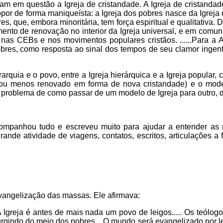
m em questão a Igreja de cristandade. A Igreja de cristandade
por de forma maniqueísta: a Igreja dos pobres nasce da Igreja d
es, que, embora minoritária, tem força espiritual e qualitativa
vimento de renovação no interior da Igreja universal, e em comu
 nas CEBs e nos movimentos populares cristãos. ......Para a A
obres, como resposta ao sinal dos tempos de seu clamor inge
rarquia e o povo, entre a Igreja hierárquica e a Igreja popular,
 ou menos renovado em forma de nova cristandade) e o model
 o problema de como passar de um modelo de Igreja para outro,
ompanhou tudo e escreveu muito para ajudar a entender as 
e atividade de viagens, contatos, escritos, articulações a fi
vangelização das massas. Ele afirmava:
 A Igreja é antes de mais nada um povo de leigos..... Os teól
gindo do meio dos pobres....O mundo será evangelizado por lei