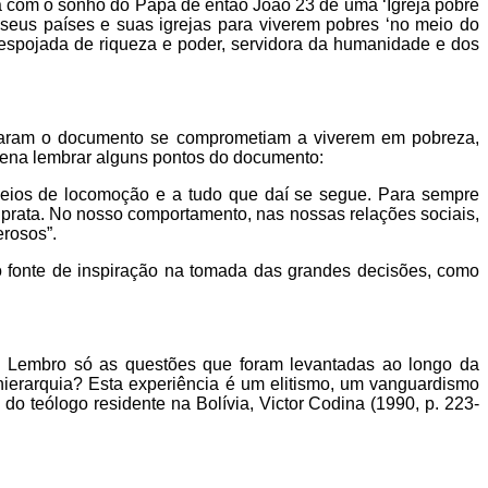
nia com o sonho do Papa de então João 23 de uma ‘Igreja pobre
seus países e suas igrejas para viverem pobres ‘no meio do
espojada de riqueza e poder, servidora da humanidade e dos
inaram o documento se comprometiam a viverem em pobreza,
 pena lembrar alguns pontos do documento:
meios de locomoção e a tudo que daí se segue. Para sempre
 prata. No nosso comportamento, nas nossas relações sociais,
erosos”.
 fonte de inspiração na tomada das grandes decisões, como
o. Lembro só as questões que foram levantadas ao longo da
hierarquia? Esta experiência é um elitismo, um vanguardismo
o teólogo residente na Bolívia, Victor Codina (1990, p. 223-