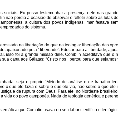
s sociais. Eu posso testemunhar a presença dele nas grande
lin não perdia a ocasião de observar e refletir sobre as lutas
 camponesas, a cultura dos povos indígenas, manifestava se
bempregados do sistema.
eressado na libertação do que na teologia: libertação das opre
e apaixonado pela ‘ liberdade’. Educar para a liberdade, ajudar o
tal, isso foi a grande missão dele. Comblin acreditava que 
 sua carta aos Gálatas; “Cristo nos libertou para que sejamos 
inhada, seja o próprio ‘Método de análise e de trabalho teo
bre o que ele fazia e sobre o que ele via, não sobre o que ele
njustiça e da ruptura com Deus. Para ele, no Nordeste brasileir
a e a vida do povo camponês. Nada de teologia genêrica e peren
stemática que Comblin usava no seu labor científico e teológic