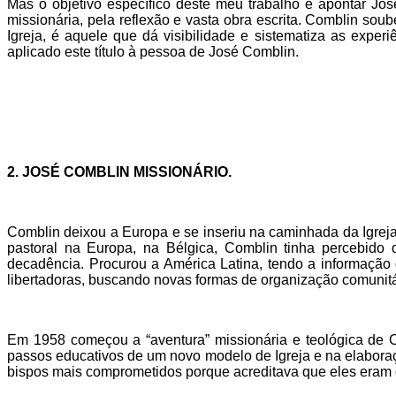
Mas o objetivo específico deste meu trabalho é apontar Jos
missionária, pela reflexão e vasta obra escrita. Comblin sou
Igreja, é aquele que dá visibilidade e sistematiza as exper
aplicado este título à pessoa de José Comblin.
2. JOSÉ COMBLIN MISSIONÁRIO.
Comblin deixou a Europa e se inseriu na caminhada da Igreja
pastoral na Europa, na Bélgica, Comblin tinha percebido 
decadência. Procurou a América Latina, tendo a informação 
libertadoras, buscando novas formas de organização comunitári
Em 1958 começou a “aventura” missionária e teológica de 
passos educativos de um novo modelo de Igreja e na elaboraç
bispos mais comprometidos porque acreditava que eles eram o