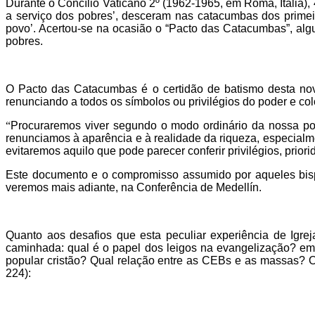
Durante o Concílio Vaticano 2º (1962-1965, em Roma, Itália),
a serviço dos pobres’, desceram nas catacumbas dos primei
povo’. Acertou-se na ocasião o “Pacto das Catacumbas”, al
pobres.
O Pacto das Catacumbas é o certidão de batismo desta no
renunciando a todos os símbolos ou privilégios do poder e co
“
Procuraremos viver segundo o modo ordinário da nossa po
renunciamos à aparência e à realidade da riqueza, especialm
evitaremos aquilo que pode parecer conferir privilégios, pri
Este documento e o compromisso assumido por aqueles bisp
veremos mais adiante, na Conferência de Medellín.
Quanto aos desafios que esta peculiar experiência de Igr
caminhada: qual é o papel dos leigos na evangelização? em 
popular cristão? Qual relação entre as CEBs e as massas? Op
224):