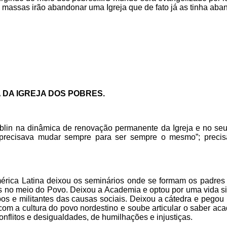
as massas irão abandonar uma Igreja que de fato já as tinha aba
 DA IGREJA DOS POBRES.
blin na dinâmica de renovação permanente da Igreja e no se
recisava mudar sempre para ser sempre o mesmo”; precisav
érica Latina deixou os seminários onde se formam os padres c
s no meio do Povo. Deixou a Academia e optou por uma vida sim
upos e militantes das causas sociais. Deixou a cátedra e peg
a com a cultura do povo nordestino e soube articular o saber 
nflitos e desigualdades, de humilhações e injustiças.