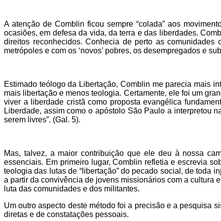
A atenção de Comblin ficou sempre “colada” aos movimento
ocasiões, em defesa da vida, da terra e das liberdades. Comb
direitos reconhecidos. Conhecia de perto as comunidades
metrópoles e com os ‘novos’ pobres, os desempregados e su
Estimado teólogo da Libertação, Comblin me parecia mais int
mais libertação e menos teologia. Certamente, ele foi um grand
viver a liberdade cristã como proposta evangélica fundamen
Liberdade, assim como o apóstolo São Paulo a interpretou na
serem livres”. (Gal. 5).
Mas, talvez, a maior contribuição que ele deu à nossa cam
essenciais. Em primeiro lugar, Comblin refletia e escrevia so
teologia das lutas de “libertação” do pecado social, de toda i
a partir da convivência de jovens missionários com a cultur
luta das comunidades e dos militantes.
Um outro aspecto deste método foi a precisão e a pesquisa si
diretas e de constatações pessoais.