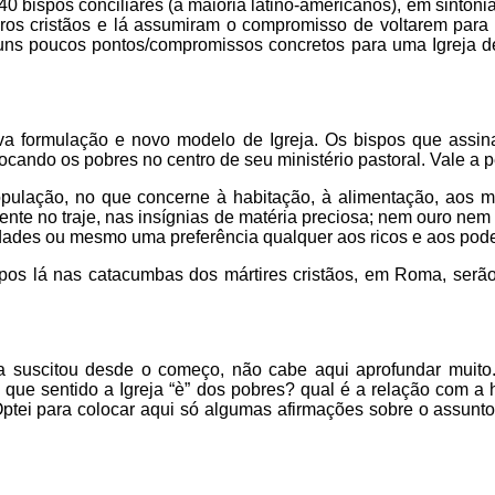
 40 bispos conciliares (a maioria latino-americanos), em sinto
ros cristãos e lá assumiram o compromisso de voltarem para 
guns poucos pontos/compromissos concretos para uma Igreja d
va formulação e novo modelo de Igreja. Os bispos que ass
locando os pobres no centro de seu ministério pastoral. Vale a
pulação, no que concerne à habitação, à alimentação, aos 
ente no traje, nas insígnias de matéria preciosa; nem ouro nem
oridades ou mesmo uma preferência qualquer aos ricos e aos pod
os lá nas catacumbas dos mártires cristãos, em Roma, serão
eja suscitou desde o começo, não cabe aqui aprofundar muit
que sentido a Igreja “è” dos pobres? qual é a relação com a 
tei para colocar aqui só algumas afirmações sobre o assunto d