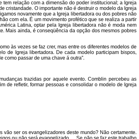
 tem relação com a dimensão do poder institucional; a Igreja
e cristandade. O importante não é destruir o modelo da Igreja
. Digamos novamente que a Igreja libertadora ou dos pobres não
nhão com ela. É um movimento profético que se realiza a partir
mérica Latina, optar pela Igreja libertadora não é moda nem
nte. Mais ainda, é conseqüência da opção dos mesmos pobres
 como às vezes se faz crer, mas entre os diferentes modelos de
o de Igreja libertadora. De cada modelo participam bispos,
 de como passar de uma chave á outra”.
mudanças trazidas por aquele evento. Comblin percebeu as
m de refletir, formar pessoas e consolidar o modelo de Igreja
ogos vão ser os evangelizadores deste mundo? Não certamente.
gos ou não será evangelizado. ....Se não se faz este trabalho