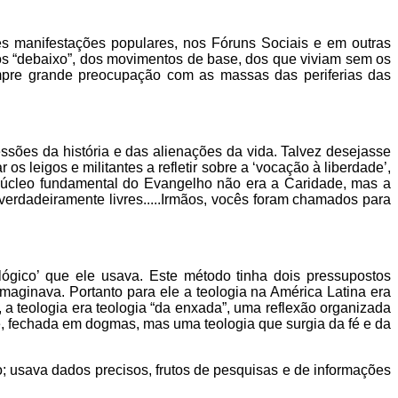
s manifestações populares, nos Fóruns Sociais e em outras
 dos “debaixo”, dos movimentos de base, dos que viviam sem os
mpre grande preocupação com as massas das periferias das
ssões da história e das alienações da vida. Talvez desejasse
s leigos e militantes a refletir sobre a ‘vocação à liberdade’,
o núcleo fundamental do Evangelho não era a Caridade, mas a
verdadeiramente livres.....Irmãos, vocês foram chamados para
lógico’ que ele usava. Este método tinha dois pressupostos
 imaginava. Portanto para ele a teologia na América Latina era
o, a teologia era teologia “da enxada”, uma reflexão organizada
e, fechada em dogmas, mas uma teologia que surgia da fé e da
o; usava dados precisos, frutos de pesquisas e de informações