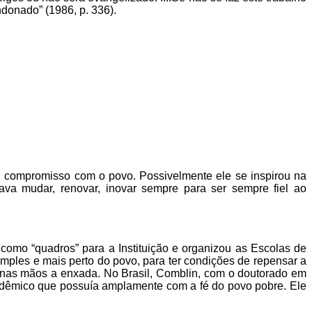
ndonado” (1986, p. 336).
u compromisso com o povo. Possivelmente ele se inspirou na
a mudar, renovar, inovar sempre para ser sempre fiel ao
omo “quadros” para a Instituição e organizou as Escolas de
ples e mais perto do povo, para ter condições de repensar a
ou nas mãos a enxada. No Brasil, Comblin, com o doutorado em
acadêmico que possuía amplamente com a fé do povo pobre. Ele